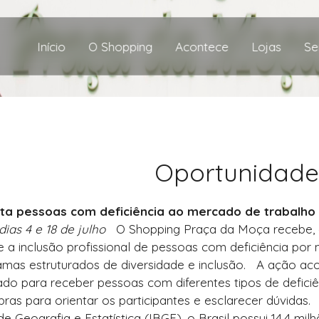
Início
O Shopping
Acontece
Lojas
Se
Oportunidades
ta pessoas com deficiência ao mercado de trabalho
ias 4 e 18 de julho
O Shopping Praça da Moça recebe, e
e a inclusão profissional de pessoas com deficiência por
as estruturados de diversidade e inclusão.
A ação aco
 para receber pessoas com diferentes tipos de deficiên
as para orientar os participantes e esclarecer dúvidas.
de Geografia e Estatística (IBGE), o Brasil possui 14,4 m